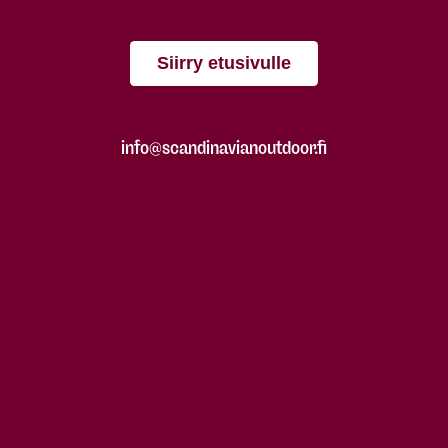
Siirry etusivulle
info@scandinavianoutdoor.fi