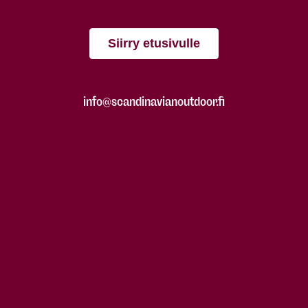
Siirry etusivulle
info@scandinavianoutdoor.fi