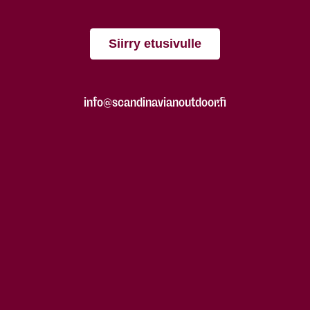
Siirry etusivulle
info@scandinavianoutdoor.fi