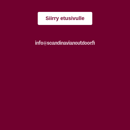
Siirry etusivulle
info@scandinavianoutdoor.fi