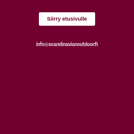
Siirry etusivulle
info@scandinavianoutdoor.fi