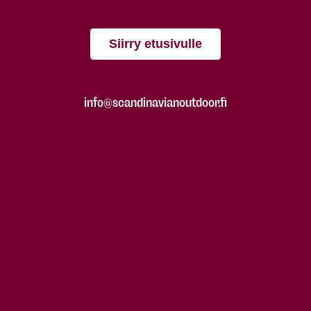
Siirry etusivulle
info@scandinavianoutdoor.fi