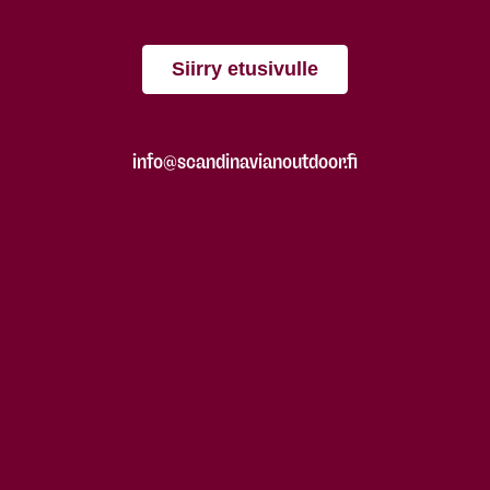
Siirry etusivulle
info@scandinavianoutdoor.fi