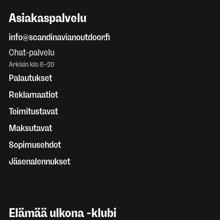
Asiakaspalvelu
info@scandinavianoutdoor.fi
Chat-palvelu
Arkisin klo 8–20
Palautukset
Reklamaatiot
Toimitustavat
Maksutavat
Sopimusehdot
Jäsenalennukset
Elämää ulkona -klubi