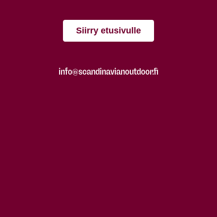
Siirry etusivulle
info@scandinavianoutdoor.fi