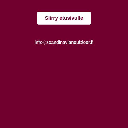
Siirry etusivulle
info@scandinavianoutdoor.fi