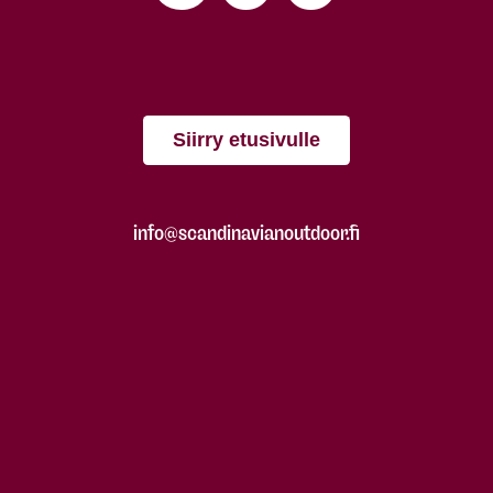
Siirry etusivulle
info@scandinavianoutdoor.fi