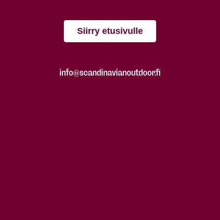
Siirry etusivulle
info@scandinavianoutdoor.fi