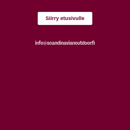
Siirry etusivulle
info@scandinavianoutdoor.fi