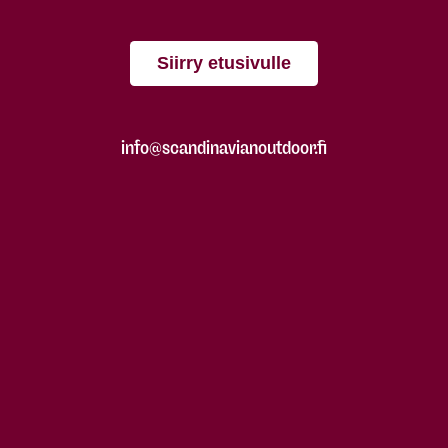
Siirry etusivulle
info@scandinavianoutdoor.fi