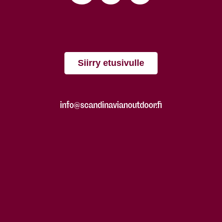
Siirry etusivulle
info@scandinavianoutdoor.fi