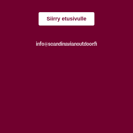
Siirry etusivulle
info@scandinavianoutdoor.fi