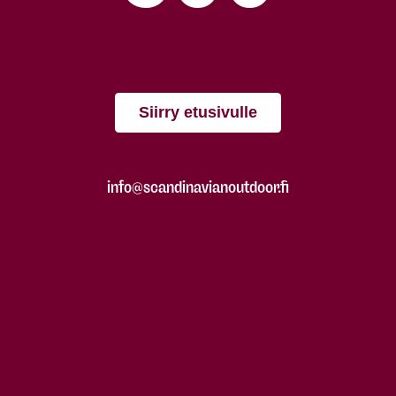
Siirry etusivulle
info@scandinavianoutdoor.fi