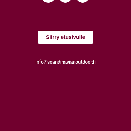
Siirry etusivulle
info@scandinavianoutdoor.fi