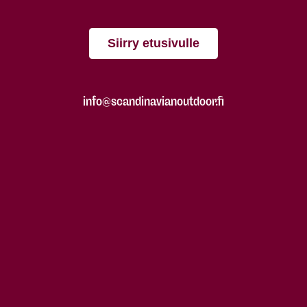
Siirry etusivulle
info@scandinavianoutdoor.fi