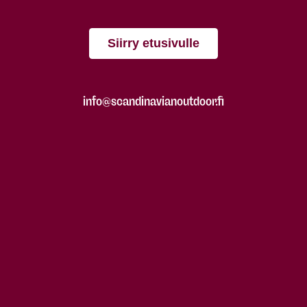
Siirry etusivulle
info@scandinavianoutdoor.fi