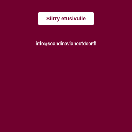
Siirry etusivulle
info@scandinavianoutdoor.fi