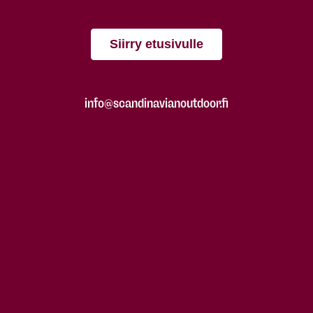
Siirry etusivulle
info@scandinavianoutdoor.fi