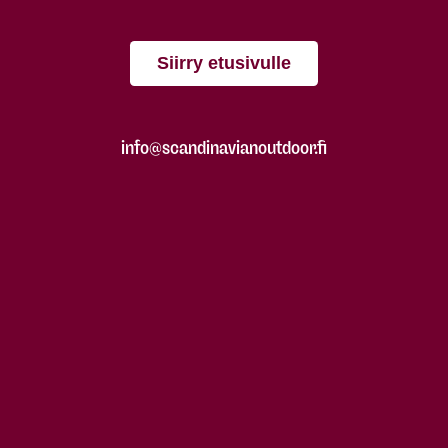
Siirry etusivulle
info@scandinavianoutdoor.fi