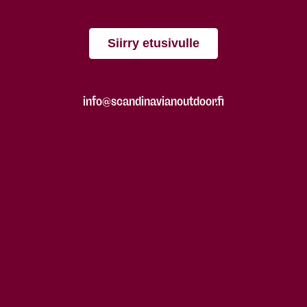
Siirry etusivulle
info@scandinavianoutdoor.fi