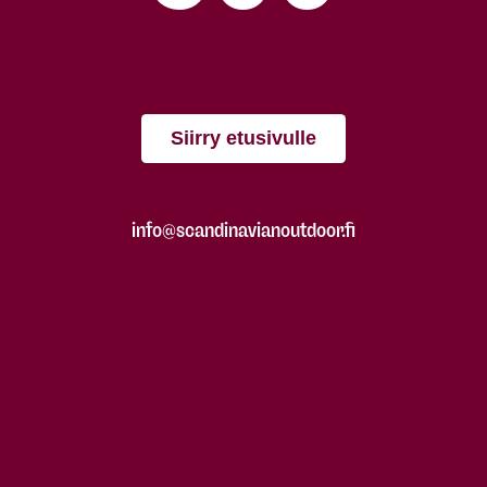
Siirry etusivulle
info@scandinavianoutdoor.fi