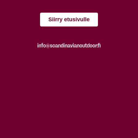
Siirry etusivulle
info@scandinavianoutdoor.fi