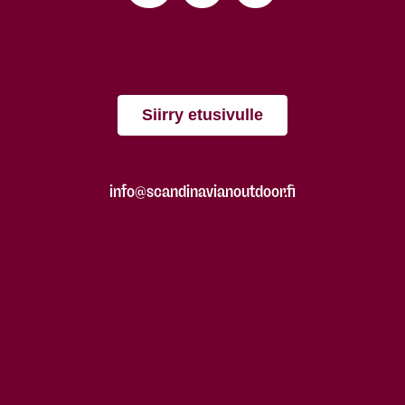
Siirry etusivulle
info@scandinavianoutdoor.fi