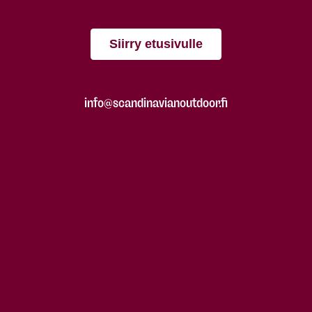
Siirry etusivulle
info@scandinavianoutdoor.fi