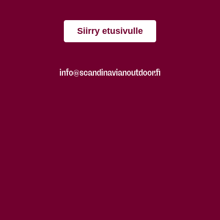
Siirry etusivulle
info@scandinavianoutdoor.fi