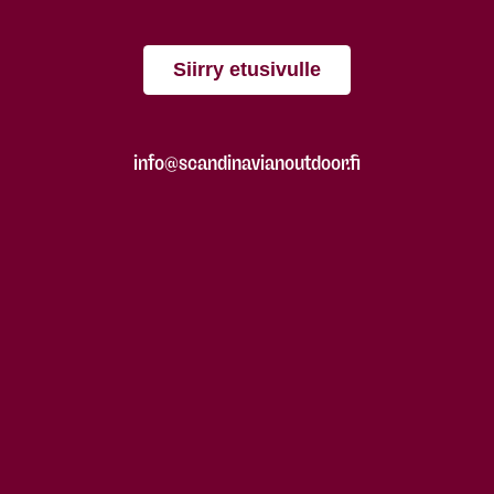
Siirry etusivulle
info@scandinavianoutdoor.fi