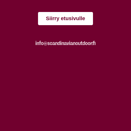
Siirry etusivulle
info@scandinavianoutdoor.fi