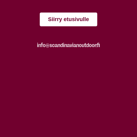
Siirry etusivulle
info@scandinavianoutdoor.fi