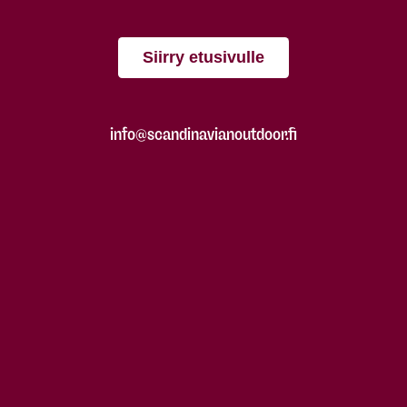
Siirry etusivulle
info@scandinavianoutdoor.fi