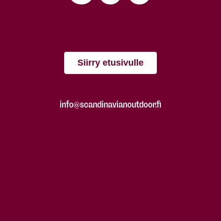
Siirry etusivulle
info@scandinavianoutdoor.fi