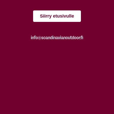
Siirry etusivulle
info@scandinavianoutdoor.fi