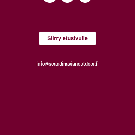
Siirry etusivulle
info@scandinavianoutdoor.fi