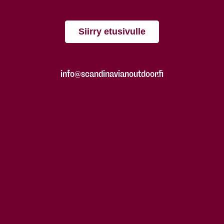
Siirry etusivulle
info@scandinavianoutdoor.fi