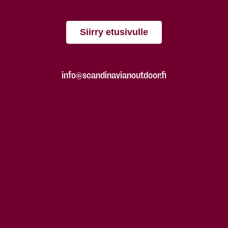
Siirry etusivulle
info@scandinavianoutdoor.fi