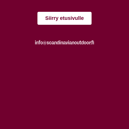
Siirry etusivulle
info@scandinavianoutdoor.fi