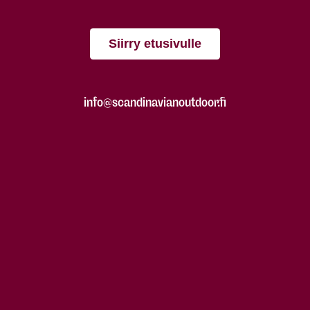
Siirry etusivulle
info@scandinavianoutdoor.fi