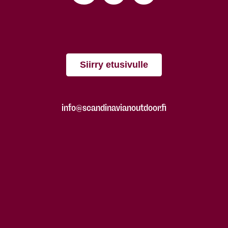
Siirry etusivulle
info@scandinavianoutdoor.fi