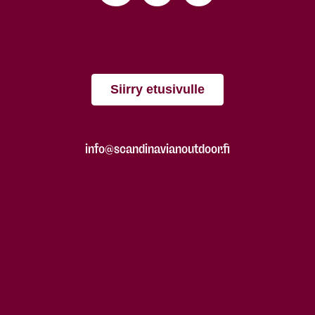
Siirry etusivulle
info@scandinavianoutdoor.fi