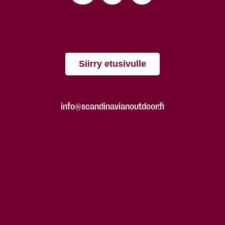
Siirry etusivulle
info@scandinavianoutdoor.fi