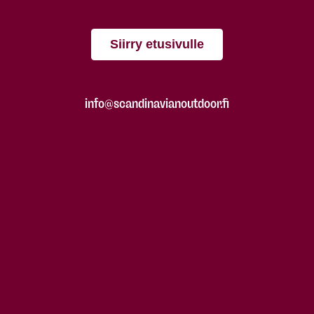
Siirry etusivulle
info@scandinavianoutdoor.fi