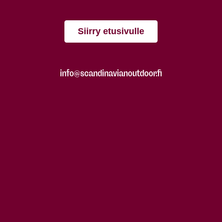
Siirry etusivulle
info@scandinavianoutdoor.fi