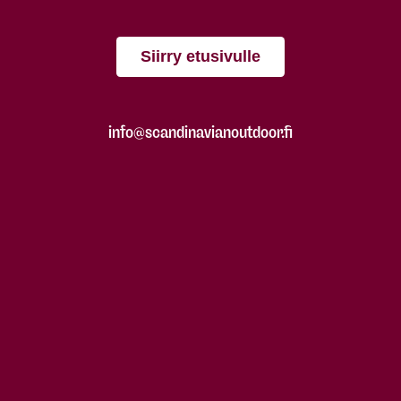
Siirry etusivulle
info@scandinavianoutdoor.fi