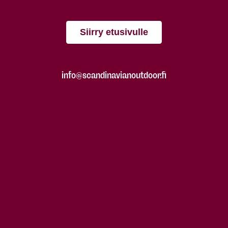
Siirry etusivulle
info@scandinavianoutdoor.fi