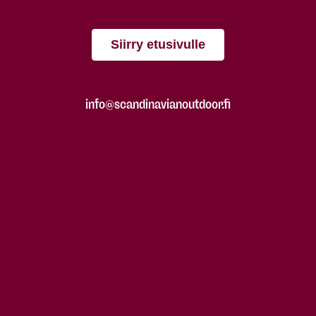
Siirry etusivulle
info@scandinavianoutdoor.fi