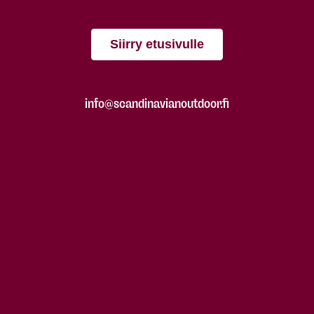
Siirry etusivulle
info@scandinavianoutdoor.fi