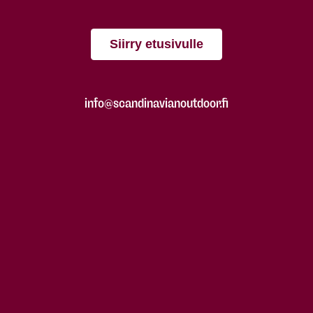
Siirry etusivulle
info@scandinavianoutdoor.fi